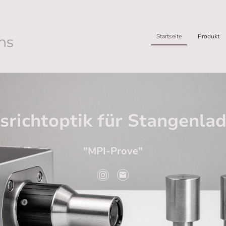
Startseite
Produkt
srichtoptik für Stangenl
"MPI-Prove"